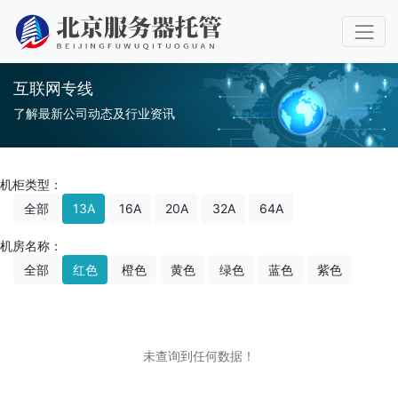
互联网专线
了解最新公司动态及行业资讯
机柜类型：
全部
13A
16A
20A
32A
64A
机房名称：
全部
红色
橙色
黄色
绿色
蓝色
紫色
未查询到任何数据！