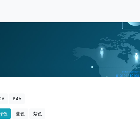
2A
64A
绿色
蓝色
紫色