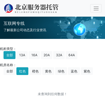
互联网专线
了解最新公司动态及行业资讯
机柜类型：
全部
13A
16A
20A
32A
64A
机房名称：
全部
红色
橙色
黄色
绿色
蓝色
紫色
未查询到任何数据！