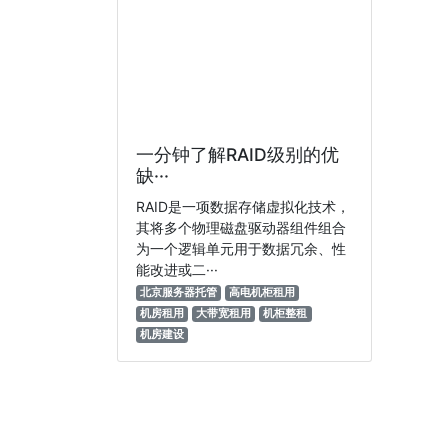
一分钟了解RAID级别的优
缺···
RAID是一项数据存储虚拟化技术，
其将多个物理磁盘驱动器组件组合
为一个逻辑单元用于数据冗余、性
能改进或二···
北京服务器托管
高电机柜租用
机房租用
大带宽租用
机柜整租
机房建设